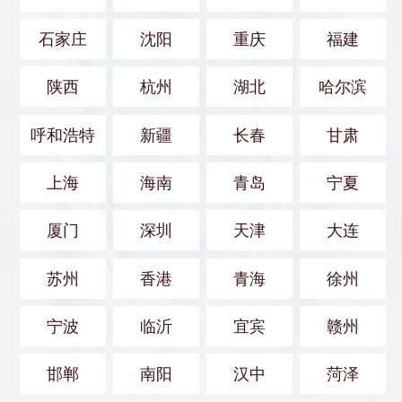
石家庄
沈阳
重庆
福建
陕西
杭州
湖北
哈尔滨
呼和浩特
新疆
长春
甘肃
上海
海南
青岛
宁夏
厦门
深圳
天津
大连
苏州
香港
青海
徐州
宁波
临沂
宜宾
赣州
邯郸
南阳
汉中
菏泽