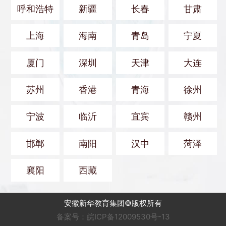
呼和浩特
新疆
长春
甘肃
上海
海南
青岛
宁夏
厦门
深圳
天津
大连
苏州
香港
青海
徐州
宁波
临沂
宜宾
赣州
邯郸
南阳
汉中
菏泽
襄阳
西藏
安徽新华教育集团©版权所有
备案号：皖ICP备12009530号-13